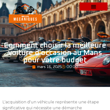
Comment choisir la meilleure
voiture d’occasion au Mans
pour votre budget
00:00
mars 16, 2025
L'acquisition d'un véhicule représente une étape
significative qui nécessite une démarche