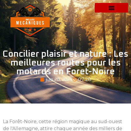
Concilier plaisir et nature : Les
meilleures routes pour les
motards en Foret-Noire
07:28
juin 20, 2025
La Forêt-Noire, cette région magique au sud-ouest
de l'Allemagne, attire chaque année des milliers de